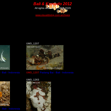
Bali & Komodo 2012
All rights reserved © 1998-2026
www.visualdiving.com archives
UW3_1207
- Bali - Indonesia
UW3_1207
Padang Bai - Bali - Indonesia
UW3_1263
- Bali - Indonesia