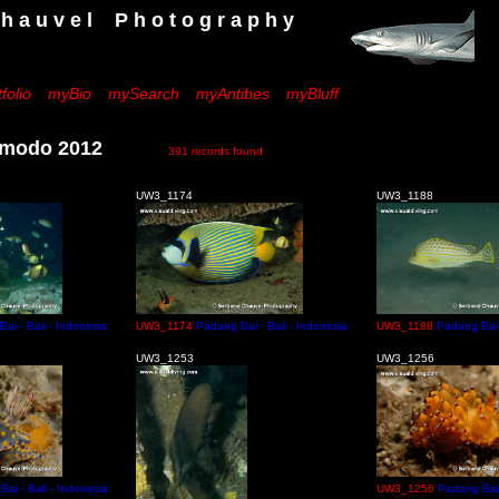
 e l P h o t o g r a p h y
folio
myBio
mySearch
myAntibes
myBluff
omodo 2012
391 records found
UW3_1174
UW3_1188
ai - Bali - Indonesia
UW3_1174
Padang Bai - Bali - Indonesia
UW3_1188
Padang Bai 
UW3_1253
UW3_1256
ai - Bali - Indonesia
UW3_1256
Padang Bai 