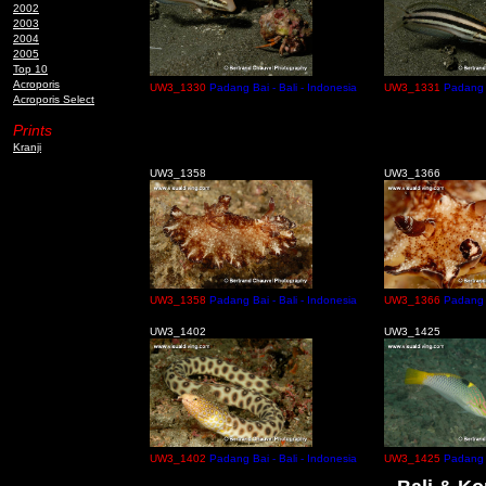
2002
2003
2004
2005
Top 10
Acroporis
UW3_1330
Padang Bai - Bali - Indonesia
UW3_1331
Padang B
Acroporis Select
Prints
Kranji
UW3_1358
UW3_1366
UW3_1358
Padang Bai - Bali - Indonesia
UW3_1366
Padang B
UW3_1402
UW3_1425
UW3_1402
Padang Bai - Bali - Indonesia
UW3_1425
Padang B