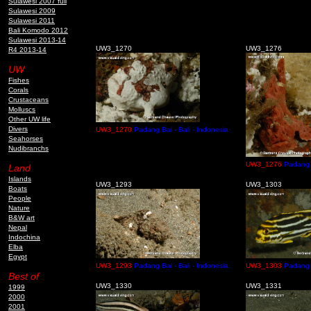
Sulawesi 2007 full
Sulawesi 2009
Sulawesi 2011
Bali Komodo 2012
Sulawesi 2013-14
UW3_1270
UW3_1276
R4 2013-14
UW
Fishes
Corals
Crustaceans
Molluscs
Other UW life
Divers
UW3_1270
Padang Bai - Bali - Indonesia
Seahorses
Nudibranchs
UW3_1276
Padang B
Land
Islands
UW3_1293
UW3_1303
Boats
People
Nature
B&W art
Nepal
Indochina
Elba
Egypt
UW3_1293
Padang Bai - Bali - Indonesia
UW3_1303
Padang B
Best of
UW3_1330
UW3_1331
1999
2000
2001