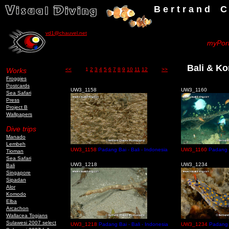
B e r t r a n d C h a u v
vd1@chauvel.net
myPort
Bali & K
Works
<<
1
2
3
4
5
6
7
8
9
10
11
12
>>
Froggies
Postcards
UW3_1158
UW3_1160
Sea Safari
Press
Project B
Wallpapers
Dive trips
Manado
Lembeh
UW3_1158
Padang Bai - Bali - Indonesia
UW3_1160
Padang B
Tioman
Sea Safari
UW3_1218
UW3_1234
Bali
Singapore
Sipadan
Alor
Komodo
Elba
Arcachon
Wallacea Togians
Sulawesi 2007 select
UW3_1218
Padang Bai - Bali - Indonesia
UW3_1234
Padang B